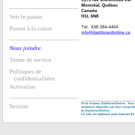
Montréal, Québec
Canada
Voir le panier
H1L 6N8
Tél.: 438-384-4464
Passez à la caisse
info@dashboardonline.ca
Nous joindre
Terme de service
Politiques de
confidentialitées
Activation
Droit d'auteur DashboardOnline. Tous
Session
commerce déposées par leurs propriéta
de DashboardOnline.
Ce site est optimisé pour Internet E