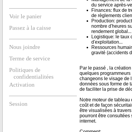
du service après-ve
Finances: flux de t
Voir le panier
de règlements clien
Production: producti
nombre d'heures su
Passez à la caisse
rendement global...
Logistique: le taux 
d'exploitation...
Nous joindre
Ressources humaine
gravité (accidents de
Terme de service
Par le passé , la créatio
Politiques de
quelques programmeurs po
confidentialitées
changeons le visage de l’
Activation
données sous forme de tab
de faciliter la prise de d
Notre moteur de tableau d
Session
coût et de façon sécurit
être visualisées à traver
pourront être consultées 
internet.
Comment: